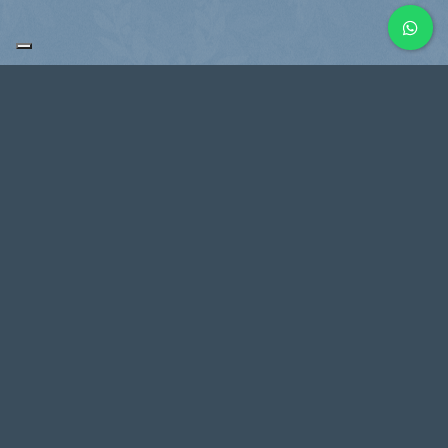
PAGINE
Associati e sostienici
Blog
Contatti
Dati Associazione
Eventi
Gallery
Guida alle specie
Home
Mappa Avvistamenti Cetacei e Tartarughe
Privacy Policy
Progetto
Segnala un avvistamento
Team