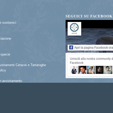
SEGUICI SU FACEBOOK
e sostienici
ciazione
Apri la pagina Facebook or
 specie
Unisciti alla nostra community d
Facebook
istamenti Cetacei e Tartarughe
licy
n avvistamento