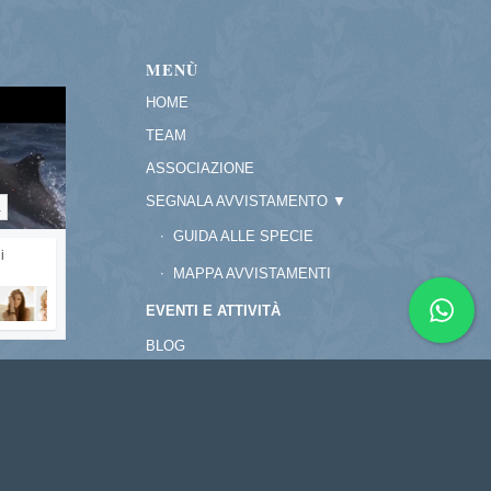
MENÙ
HOME
TEAM
ASSOCIAZIONE
SEGNALA AVVISTAMENTO ▼
a
GUIDA ALLE SPECIE
i
MAPPA AVVISTAMENTI
EVENTI E ATTIVITÀ
BLOG
GALLERY
CONTATTACI