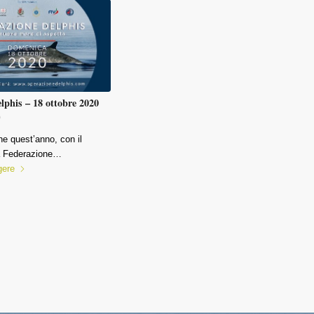
lphis – 18 ottobre 2020
0
he quest’anno, con il
la Federazione…
gere