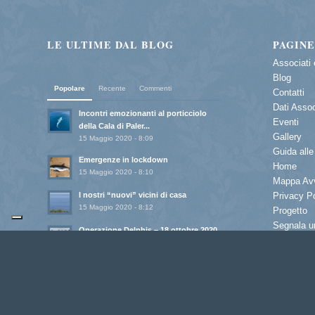
LE ULTIME DAL BLOG
PAGINE
Associati 
Blog
Popolare
Recente
Commenti
Contatti
Dati Asso
Incontri emozionanti al porticciolo
Eventi
della Cala di Paler...
Gallery
15 Maggio 2020 - 8:09
Guida alle
Emergenze in lockdown
Home
15 Maggio 2020 - 8:10
Mappa Avv
I nostri “nuovi” vicini di casa
Privacy Po
15 Maggio 2020 - 8:12
Progetto
Segnala u
Operazione Delphis – 18 ottobre 2020
Team
15 Ottobre 2020 - 9:12
Crociera all’insegna della natura e alla
ricerca di...
13 Maggio 2022 - 10:27