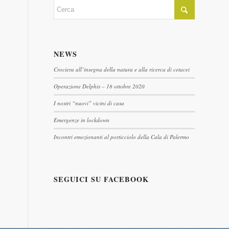
NEWS
Crociera all’insegna della natura e alla ricerca di cetacei
Operazione Delphis – 18 ottobre 2020
I nostri “nuovi” vicini di casa
Emergenze in lockdown
Incontri emozionanti al porticciolo della Cala di Palermo
SEGUICI SU FACEBOOK